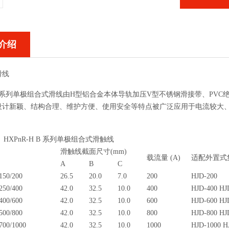
介绍
滑线
- H系列单极组合式滑线由H型铝合金本体导轨加压V型不锈钢滑接带、P
设计新颖、结构合理、维护方便、使用安全等特点被广泛应用于电流较大
H、HXPnR-H B 系列单极组合式滑触线
滑触线截面尺寸(mm)
载流量 (A)
适配外置式
A
B
C
50/200
26.5
20.0
7.0
200
HJD-200
50/400
42.0
32.5
10.0
400
HJD-400 HJ
00/600
42.0
32.5
10.0
600
HJD-600 HJ
00/800
42.0
32.5
10.0
800
HJD-800 HJ
00/1000
42.0
32.5
10.0
1000
HJD-1000 H