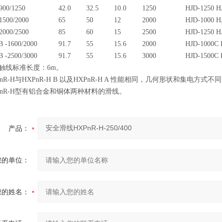
00/1250
42.0
32.5
10.0
1250
HJD-1250 H
500/2000
65
50
12
2000
HJD-1000 H
000/2500
85
60
15
2500
HJD-1250 H
 -1600/2000
91.7
55
15.6
2000
HJD-1000C 
 -2500/3000
91.7
55
15.6
3000
HJD-1500C 
触线标准长度：6m。
R-H与HXPnR-H B 以及HXPnR-H A 性能相同，几何形状和集电方式不
nR-H型有铝合金和铜体两种材料的滑线。
产品：
您的单位：
您的姓名：