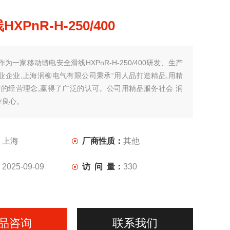
XPnR-H-250/400
作为一家移动馈电安全滑线HXPnR-H-250/400研发、生产
业企业,上海润柳电气有限公司秉承“用人品打造精品,用精
"的经营理念,赢得了广泛的认可。公司用精品服务社会 润
业良心。
：
上海
厂商性质：
其他
：
2025-09-09
访 问 量：
330
品咨询
联系我们