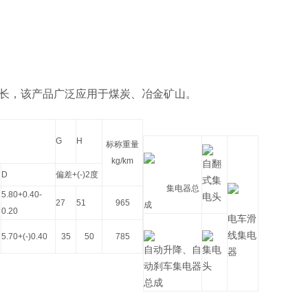
长，该产品广泛应用于煤炭、冶金矿山。
G
H
标称重量
kg/km
自翻
D
偏差
+(-)2
度
式集
集电器总
5.80+0.40-
电头
27
51
965
成
0.20
电车滑
线集电
5.70+(-)0.40
35
50
785
自动升降、自
集电
器
动刹车集电器
头
总成