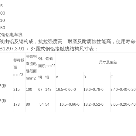
85
100
110
150
式钢铝电车线
由铝及钢构成，抗拉强度高，耐磨及耐腐蚀性能高，使用寿命
B1297.3-91
）外露式钢铝接触线结构尺寸表：
等效铜
钢、铝截
标称截
尺寸及偏差
直流电
面积
mm^2
面
阻截面
mm^2
钢
铝
A
B
C
mm^2
5(
原
215
100
67
148
16.5+0.66-0
19.6+0.78-0
8.40+0.40-0.20
3(
原
173
80
54
54
16.5+0.66-0
13.2+0.52-0
8.05+0.20-0.40