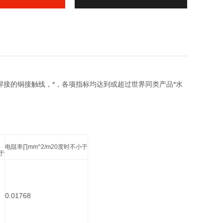
接的铜接触线，*，各项指标均达到或超过世界同类产品*水
电阻率∏mm^2/m20度时不小于
于
0.01768