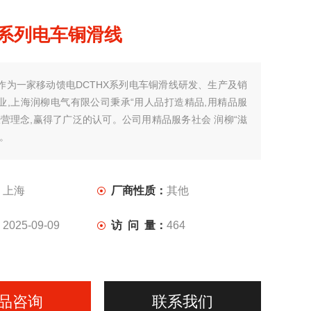
X系列电车铜滑线
作为一家移动馈电DCTHX系列电车铜滑线研发、生产及销
业,上海润柳电气有限公司秉承“用人品打造精品,用精品服
经营理念,赢得了广泛的认可。公司用精品服务社会 润柳“滋
心。
：
上海
厂商性质：
其他
：
2025-09-09
访 问 量：
464
品咨询
联系我们