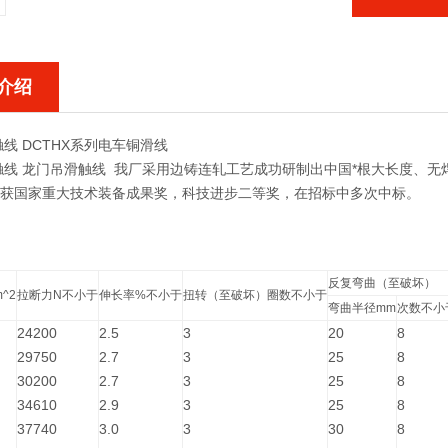
介绍
线 DCTHX系列电车铜滑线
 龙门吊滑触线 我厂采用边铸连轧工艺成功研制出中国*根大长度、无焊
 年获国家重大技术装备成果奖，科技进步二等奖，在招标中多次中标。
反复弯曲（至破坏）
^2
拉断力N不小于
伸长率%不小于
扭转（至破坏）圈数不小于
弯曲半径mm
次数不小
24200
2.5
3
20
8
29750
2.7
3
25
8
30200
2.7
3
25
8
34610
2.9
3
25
8
37740
3.0
3
30
8