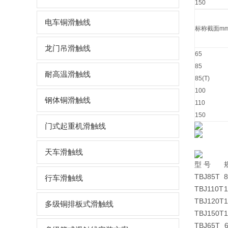
150
电车铜滑触线
标称截面mm
龙门吊滑触线
65
85
耐高温滑触线
85(T)
100
钢体铜滑触线
110
150
门式起重机滑触线
天车滑触线
型 号
TBJ85T
8
行车滑触线
TBJ110T
1
TBJ120T
1
多级铜排板式滑触线
TBJ150T
1
TBJ65T