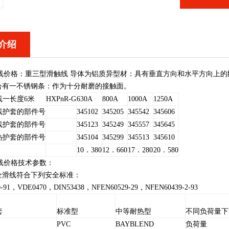
介绍
触线价格
：重三型滑触线 导体为铝质异型材：具有垂直方向和水平方向上
合有一不锈钢条：作为十分耐磨的接触面。
线一长度6米
HXPnR-G
630A
800A
1000A
1250A
线护套的部件号
345102
345205
345542
345606
线护套的部件号
345123
345249
345557
345645
热护套的部件号
345104
345299
345513
345610
）
10．380
12．660
17．280
20．580
触线价格
技术参数：
全滑线符合下列安全标准：
0-91，VDE0470，DIN53438，NFEN60529-29，NFEN60439-2-93
套
标准型
中等耐热型
不同负荷量下
PVC
BAYBLEND
负荷量