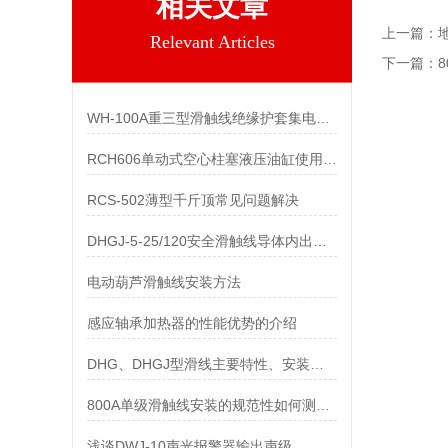
相关文章
上一篇：
Relevant Articles
下一篇：
WH-100A重三型滑触线绝缘护套集电器技术参数
RCH606单动式空心柱塞液压油缸使用方法、注意事项
RCS-502薄型千斤顶常见问题解决
DHGJ-5-25/120安全滑触线导体内出现火花的原因和解决办法
电动葫芦滑触线安装方法
感应轴承加热器的性能优势的介绍
DHG、DHGJ型滑线主要特性、安装形式举例图
800A单级滑触线安装的规范性如何测查？
浅谈DWJ-10声光报警器输出声级