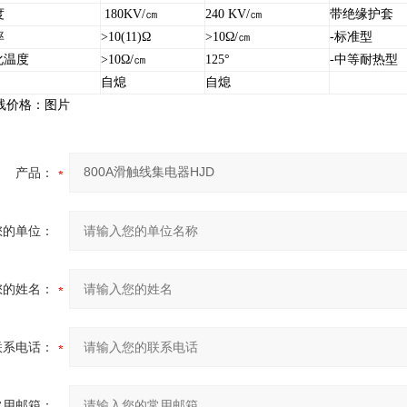
度
180KV/㎝
240 KV/㎝
带绝缘护套
率
>10(11)Ω
>10Ω/㎝
-标准型
化温度
>10Ω/㎝
125°
-中等耐热型
自熄
自熄
触线价格
：图片
产品：
您的单位：
您的姓名：
联系电话：
常用邮箱：