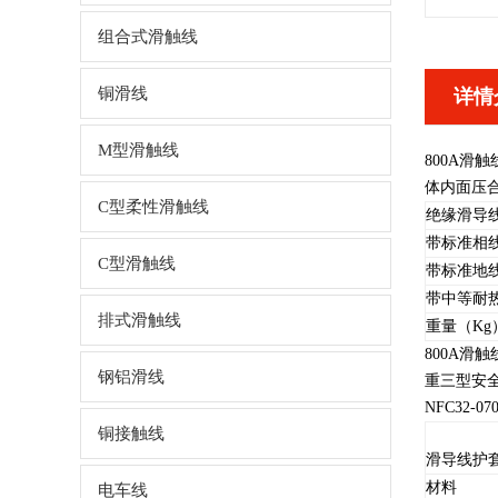
组合式滑触线
铜滑线
详情
M型滑触线
800A滑
体内面压
C型柔性滑触线
绝缘滑导
带标准相
C型滑触线
带标准地
带中等耐
排式滑触线
重量（Kg
800A滑
钢铝滑线
重三型安
NFC32-07
铜接触线
滑导线护
材料
电车线