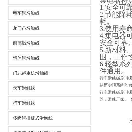
集电器特
1.安全可
电车铜滑触线
2.节能
耗。
3.使用
龙门吊滑触线
4.集电
安全可靠
耐高温滑触线
5.新材
围，工作
钢体铜滑触线
6.轻型系列
件通用。
门式起重机滑触线
行车滑线碳刷,电
从而实现系统的
天车滑触线
行车滑线碳刷,电
器，滑线厂家。
行车滑触线
多级铜排板式滑触线