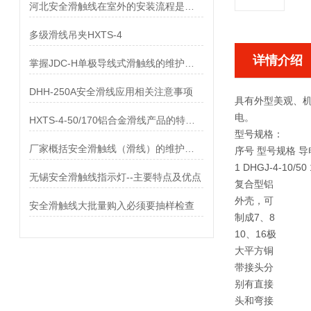
河北安全滑触线在室外的安装流程是什么
多级滑线吊夹HXTS-4
详情介绍
掌握JDC-H单极导线式滑触线的维护保养知识
DHH-250A安全滑线应用相关注意事项
具有外型美观、
电。
HXTS-4-50/170铝合金滑线产品的特点及用途
型号规格：
厂家概括安全滑触线（滑线）的维护与保养
序号 型号规格 导
1 DHGJ-4-10/5
无锡安全滑触线指示灯--主要特点及优点
复合型铝
外壳，可
安全滑触线大批量购入必须要抽样检查
制成7、8
10、16极
大平方铜
带接头分
别有直接
头和弯接