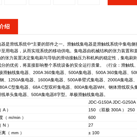
介绍
电器是滑线系统中*主要的部件之一。滑触线集电器是滑触线系统中集电侧
导至用电器，从而实现系统的移动供电。集电器由机械结构的张力装置和
的张力装置决定集电刷与导轨的滑动接触压力和机构的稳定性，集电刷则
成分的优劣，将直接影响整个系统设备的安全运行质量。（行业：滑触线
触线集电器、200A 360集电器、500A集电器、500A 360集电器、50
钢、1250A集电器、1600A集电器、500A单臂式集电器、2000A集电器、
80A C型集电器、68A C型双杆集电器、800A集电器WH、钢体滑线双头
线单头集电器、500A集电器8字型。单极滑触线集电器。
JDC-G150A JDC-G250A
 A ）
150 （双极 300A ） 250
（ m/min ）
600
 N ）
27
离（ mm ）
± 100