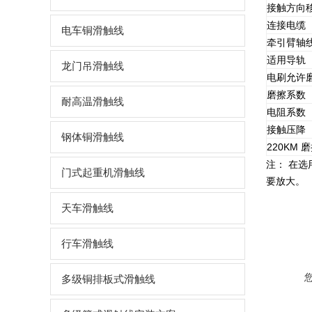
接触方向移
连接电缆（ 
电车铜滑触线
牵引臂轴线
适用导轨（
龙门吊滑触线
电刷允许磨
磨擦系数
耐高温滑触线
电阻系数
接触压降
钢体铜滑触线
220KM 
注： 在
门式起重机滑触线
要放大。
天车滑触线
行车滑触线
多级铜排板式滑触线