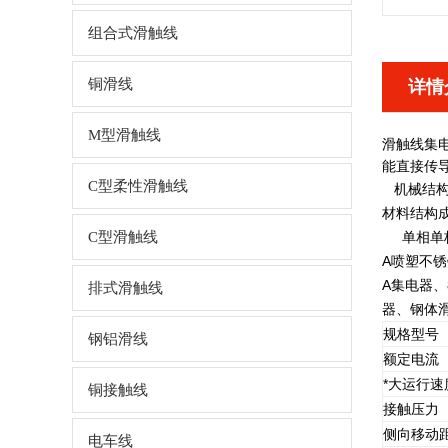
组合式滑触线
铜滑线
详情
M型滑触线
滑触线集
能直接传
C型柔性滑触线
机械结构
材料结构
C型滑触线
单相单极滑
A喷塑不锈
A集电器、
排式滑触线
器、钢体滑
规格型号
钢铝滑线
额定电流（
*大运行速度
铜接触线
接触压力（
侧向移动距
电车线