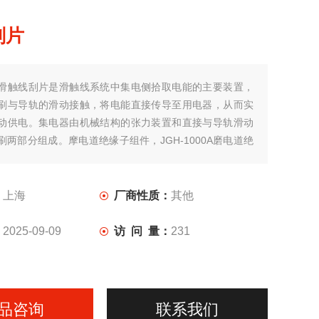
刮片
滑触线刮片是滑触线系统中集电侧拾取电能的主要装置，
刷与导轨的滑动接触，将电能直接传导至用电器，从而实
动供电。集电器由机械结构的张力装置和直接与导轨滑动
刷两部分组成。摩电道绝缘子组件，JGH-1000A磨电道绝
：
上海
厂商性质：
其他
：
2025-09-09
访 问 量：
231
品咨询
联系我们