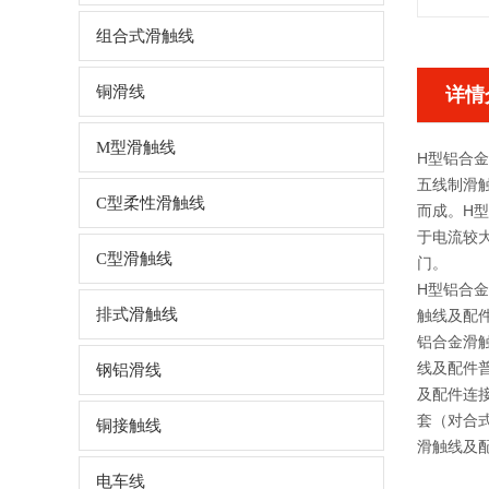
组合式滑触线
铜滑线
详情
M型滑触线
H型铝合金
五线制滑
C型柔性滑触线
而成。H
于电流较
C型滑触线
门。
H型铝合金
排式滑触线
触线及配件
铝合金滑触
线及配件
钢铝滑线
及配件连
套（对合
铜接触线
滑触线及
电车线