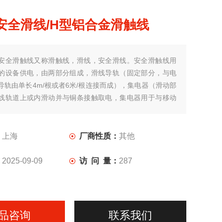
安全滑线/H型铝合金滑触线
安全滑触线又称滑触线，滑线，安全滑线。安全滑触线用
的设备供电，由两部分组成，滑线导轨（固定部分，与电
导轨由单长4m/根或者6米/根连接而成），集电器（滑动部
线轨道上或内滑动并与铜条接触取电，集电器用于与移动
。
：
上海
厂商性质：
其他
：
2025-09-09
访 问 量：
287
品咨询
联系我们