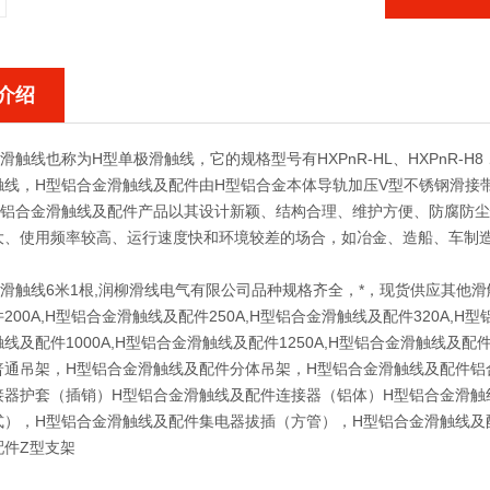
介绍
滑触线也称为H型单极滑触线，它的规格型号有HXPnR-HL、HXPnR-H8
触线，H型铝合金滑触线及配件由H型铝合金本体导轨加压V型不锈钢滑接
型铝合金滑触线及配件产品以其设计新颖、结构合理、维护方便、防腐防尘
大、使用频率较高、运行速度快和环境较差的场合，如冶金、造船、车制造
滑触线6米1根,润柳滑线电气有限公司品种规格齐全，*，现货供应其他滑
200A,H型铝合金滑触线及配件250A,H型铝合金滑触线及配件320A,H型
线及配件1000A,H型铝合金滑触线及配件1250A,H型铝合金滑触线及
普通吊架，H型铝合金滑触线及配件分体吊架，H型铝合金滑触线及配件铝
接器护套（插销）H型铝合金滑触线及配件连接器（铝体）H型铝合金滑触
式），H型铝合金滑触线及配件集电器拔插（方管），H型铝合金滑触线及
配件Z型支架