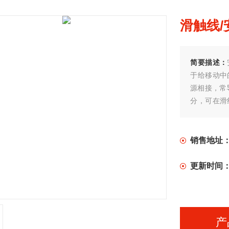
滑触线/
简要描述：
于给移动中
源相接，常
分，可在滑
电机相连）
销售地址
更新时间
产