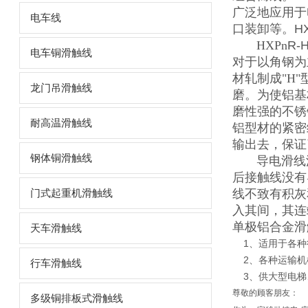
广泛地应用于
电车线
口装卸等。HX
HXPn
R-
电车铜滑触线
对于以角钢为
材轧制成
"H"
龙门吊滑触线
磨。为使铝基
磨性强的不锈
耐高温滑触线
铝型材的紧密
输出去，保证
钢体铜滑触线
导电滑线
后接触线没有
线不致有积灰
门式起重机滑触线
入其间，其连
单极铝合金滑
天车滑触线
1、适用于各种
2、各种运输机
行车滑触线
3、供大型电梯
尊敬的顾客朋友：
多级铜排板式滑触线