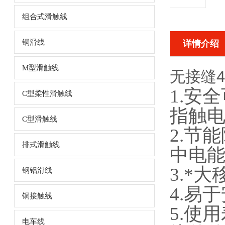
组合式滑触线
铜滑线
详情介绍
M型滑触线
无接缝
1.安
C型柔性滑触线
指触
C型滑触线
2.节
排式滑触线
中电
3.*
钢铝滑线
4.易
铜接触线
5.使
电车线