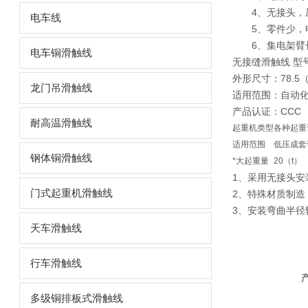
4、无接头，
电车线
5、零件少，电
6、集电架臂长
电车铜滑触线
无接缝滑触线
型号
外形尺寸：78.5
龙门吊滑触线
适用范围：自动
产品认证：CCC
耐高温滑触线
起重机类型
各种起重
适用范围
低压成套
钢体铜滑触线
*大起重量
20（t）
1、采用无接头安
门式起重机滑触线
2、特殊材质制造
3、安装弯曲半径
天车滑触线
行车滑触线
多级铜排板式滑触线