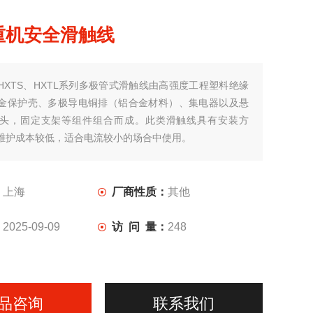
重机安全滑触线
HXTS、HXTL系列多极管式滑触线由高强度工程塑料绝缘
金保护壳、多极导电铜排（铝合金材料）、集电器以及悬
头，固定支架等组件组合而成。此类滑触线具有安装方
维护成本较低，适合电流较小的场合中使用。
：
上海
厂商性质：
其他
：
2025-09-09
访 问 量：
248
品咨询
联系我们