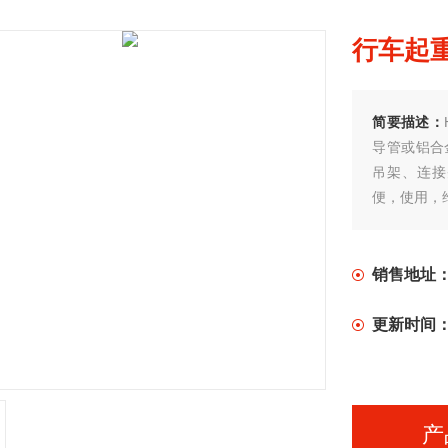
行车起
简要描述：
导管或铝合
吊架、连接
便，使用，
销售地址
更新时间
产