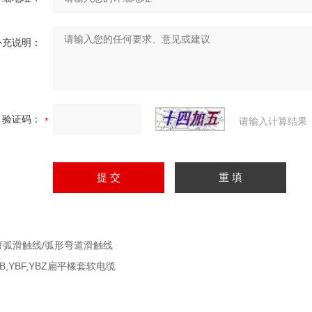
补充说明：
验证码：
请输入计算结果
弯弧滑触线/弧形弯道滑触线
YB,YBF,YBZ扁平橡套软电缆