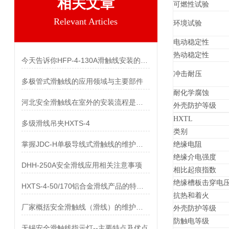
相关文章
可燃性试验
Relevant Articles
环境试验
电动稳定性
热动稳定性
今天告诉你HFP-4-130A滑触线安装的两个关键技术难点
冲击耐压
多极管式滑触线的应用领域与主要部件
耐化学腐蚀
河北安全滑触线在室外的安装流程是什么
外壳防护等级
HXTL
多级滑线吊夹HXTS-4
类别
掌握JDC-H单极导线式滑触线的维护保养知识
绝缘电阻
绝缘介电强度
DHH-250A安全滑线应用相关注意事项
相比起痕指数
绝缘槽板击穿电
HXTS-4-50/170铝合金滑线产品的特点及用途
抗热和着火
厂家概括安全滑触线（滑线）的维护与保养
外壳防护等级
防触电等级
无锡安全滑触线指示灯--主要特点及优点