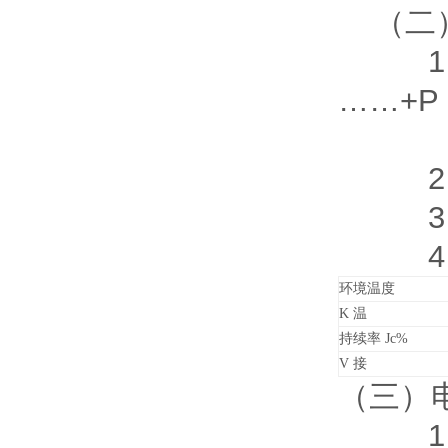
（二）
1、计算
……+P
n个
2、查
3、P 
4、负
环境温度
K 温
持续率 Jc%
V 接
（三）
1、工