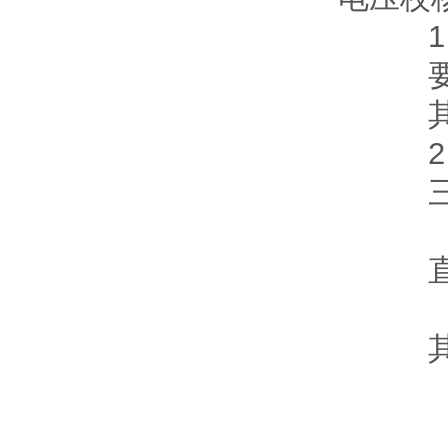
1、电
要求：
其它用
2、
三相交流
δ
直流负载
δ
其中：Im
K 起 
L：