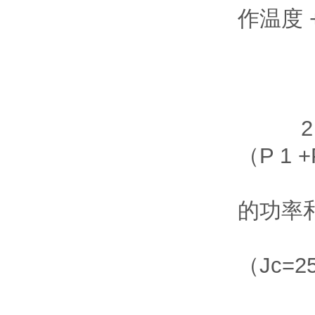
作温度 +
IF = 
IF 
IF 
2、对
（P 1 +
P 
的功率和
∑
（Jc=
A