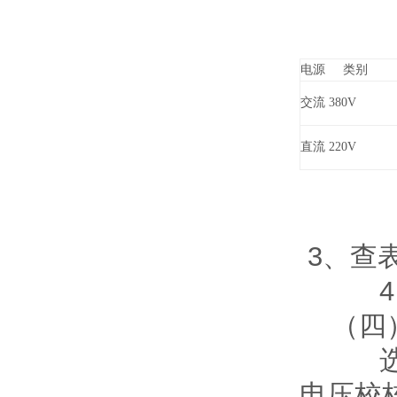
K 
电源 类别
交流 380V
直流 220V
3、查
4、满足
（四
选用H
电压校