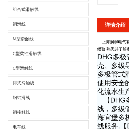
组合式滑触线
铜滑线
详情介绍
M型滑触线
上海润柳电气有
,
经验
熟悉并了解
C型柔性滑触线
DHG多
壳、多级
C型滑触线
多极管式
使用安全
排式滑触线
化流水生
钢铝滑线
【DHG
线，多级
铜接触线
海宜堡多极
线服务.
电车线