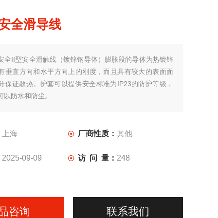
型安全滑导线
安全II型安全滑触线（镀锌钢导体）膨胀段的导体为热镀锌
有垂直方向和水平方向上的刚度，而且具有较大的表面面
分保证散热。护套可以提供安全标准为IP23的防护等级，
可以防水和防尘。
：
上海
厂商性质：
其他
：
2025-09-09
访 问 量：
248
品咨询
联系我们