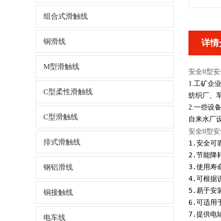
组合式滑触线
铜滑线
详情
M型滑触线
安全II型
1.工矿
C型柔性滑触线
纺织厂、
2.一些
C型滑触线
自来水厂
安全II型
排式滑触线
1.安全可
2.节能
3.使用
钢铝滑线
4.可根
5.易于
铜接触线
6.可适
7.提供
电车线