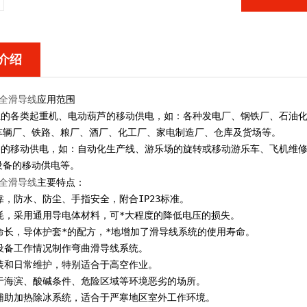
介绍
安全滑导线
应用范围
企业的各类起重机、电动葫芦的移动供电，如：各种发电厂、钢铁厂、石油
车辆厂、铁路、粮厂、酒厂、化工厂、家电制造厂、仓库及货场等。
设备的移动供电，如：自动化生产线、游乐场的旋转或移动游乐车、飞机维
设备的移动供电等。
安全滑导线
主要特点：
靠，防水、防尘、手指安全，附合IP23标准。
降耗，采用通用导电体材料，可*大程度的降低电压的损失。
寿命长，导体护套*的配方，*地增加了滑导线系统的使用寿命。
据设备工作情况制作弯曲滑导线系统。
安装和日常维护，特别适合于高空作业。
用于海滨、酸碱条件、危险区域等环境恶劣的场所。
电辅助加热除冰系统，适合于严寒地区室外工作环境。