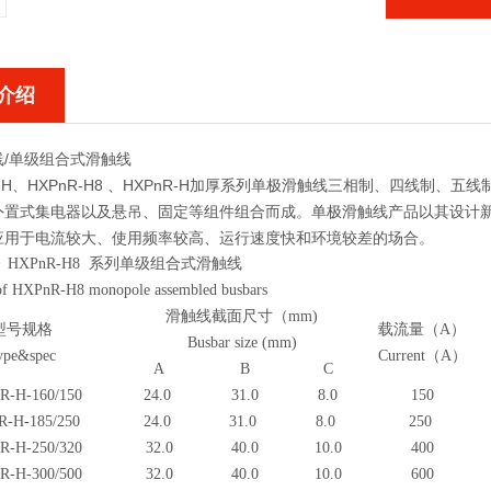
介绍
线/单级组合式滑触线
-H、HXPnR-H8 、HXPnR-H加厚系列单极滑触线三相制、四线制、
外置式集电器以及悬吊、固定等组件组合而成。单极滑触线产品以其设计
应用于电流较大、使用频率较高、运行速度快和环境较差的场合。
H、HXPnR-H8 系列单级组合式滑触线
 of HXPnR-H8 monopole assembled busbars
滑触线截面尺寸（mm)
型号规格
载流量（A）
Busbar size (mm)
ype&spec
Current（A）
A
B
C
R-H-160/150
24.0
31.0
8.0
150
R-H-185/250
24.0
31.0
8.0
250
R-H-250/320
32.0
40.0
10.0
400
R-H-300/500
32.0
40.0
10.0
600