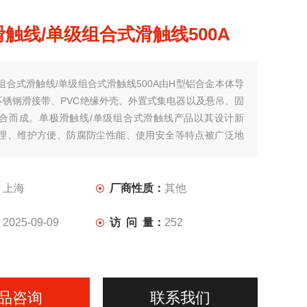
触线/单级组合式滑触线500A
组合式滑触线/单级组合式滑触线500A由H型铝合金本体导
不锈钢滑接带、PVC绝缘外壳、外置式集电器以及悬吊、固
合而成。单极滑触线/单级组合式滑触线产品以其设计新
理、维护方便、防腐防尘性能、使用安全等特点被广泛地
较大、使用频率较高、运行速度快和环境较差的场合。
：
上海
厂商性质：
其他
：
2025-09-09
访 问 量：
252
品咨询
联系我们