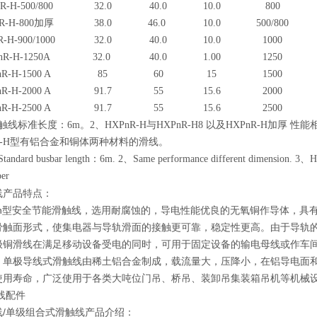
R-H-500/800
32.0
40.0
10.0
800
R-H-800加厚
38.0
46.0
10.0
500/800
-H-900/1000
32.0
40.0
10.0
1000
R-H-1250A
32.0
40.0
1.00
1250
R-H-1500 A
85
60
15
1500
R-H-2000 A
91.7
55
15.6
2000
R-H-2500 A
91.7
55
15.6
2500
触线标准长度：6m。2、HXPnR-H与HXPnR-H8 以及HXPnR-H加厚
nR-H型有铝合金和铜体两种材料的滑线。
ndard busbar length：6m. 2、Same performance different dimension. 3、HXPn
er
线产品特点：
R-Hn型安全节能滑触线，选用耐腐蚀的，导电性能优良的无氧铜作导体，
骨触面形式，使集电器与导轨滑面的接触更可靠，稳定性更高。由于导轨
极铜滑线在满足移动设备受电的同时，可用于固定设备的输电母线或作车
H型，单极导线式滑触线由稀土铝合金制成，载流量大，压降小，在铝导电
使用寿命，广泛使用于各类大吨位门吊、桥吊、装卸吊集装箱吊机等机械
线配件
线/单级组合式滑触线产品介绍：