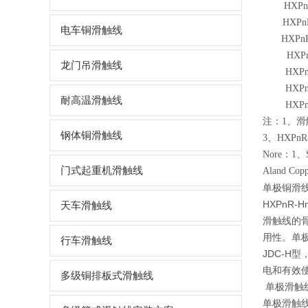
HXPn
HXPn
电车铜滑触线
HXPnR
HXPn
龙门吊滑触线
HXPn
HXPn
耐高温滑触线
HXPn
注：1、滑
钢体铜滑触线
3、HXP
Nore：1、Sta
门式起重机滑触线
Aland Copp
单极铜滑
HXPn
天车滑触线
滑触线的
用性。单
行车滑触线
JDC-
电和有效
多级铜排板式滑触线
单极滑触
单极滑触