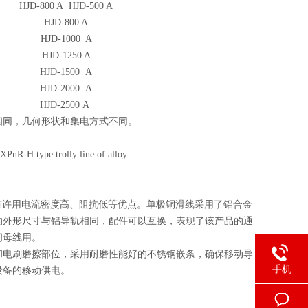
HJD-800 A HJD-500 A
HJD-800 A
HJD-1000 A
HJD-1250 A
HJD-1500 A
HJD-2000 A
HJD-2500 A
 性能相同，几何形状和集电方式不同。
R-H type trolly line of alloy
具有许用电流密度高、阻抗低等优点。单极铜滑线采用了铝合金
的外形尺寸与铝导轨相同，配件可以互换，表现了该产品的通
间母线用。
面和电刷磨擦部位，采用耐磨性能好的不锈钢嵌条，确保移动导
手机
设备的移动供电。