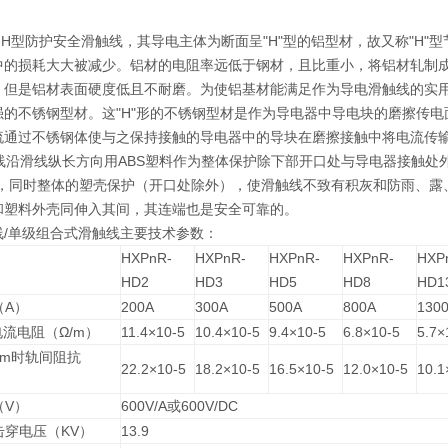
-H型防护安全滑触线，其导电主体为断面呈"H"型的铝型材，故又称"H
中的损耗大大被减少。铝材的电阻率远低于钢材，且比重小，将铝材轧制成
。但是铝材表面硬度低且不耐磨。为使铝基材能满足作为导电滑触线的实用
强的不锈钢型材。这"H"形的不锈钢型材是作为导电器中导电块的磨擦传
流通过不锈钢体使与之保持接触的导电器中的导块在磨擦接触中将电流传
沿滑线纵长方向用ABS塑料作为整体保护除下部开口处与导电器接触处
便，同时整体的塑壳保护（开口处除外），使滑触线不致有积灰和防雨、露
和塑料外壳同伸入其间，其连端也是安全可靠的。
线/单级组合式滑触线主要技术参数：
HXPnR-
HXPnR-
HXPnR-
HXPnR-
HXP
HD2
HD3
HD5
HD8
HD1
（A）
200A
300A
500A
800A
130
时电流电阻（Ω/m）
11.4×10-5
10.4×10-5
9.4×10-5
6.8×10-5
5.7×
mm时轨间阻抗
22.2×10-5
18.2×10-5
16.5×10-5
12.0×10-5
10.1
（V）
600V/A或600V/DC
击穿电压（KV）
13.9