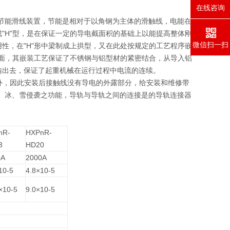
在线咨询
"型节能滑线装置，节能是相对于以角钢为主体的滑触线，电能在
"H"型，是在保证一定的导电截面积的基础上以能提高整体刚
微信扫一扫
性，在"H"形中梁制成上拱型，又在此处按规定的工艺程序嵌
电面，其嵌装工艺保证了不锈钢与铝型材的紧密结合，从导入铝
输出去，保证了起重机械在运行过程中电流的连续。
外，因此安装后接触线没有导电的外露部分，给安装和维修带
、冰、雪侵袭之功能，导轨与导轨之间的连接是的导轨连接器
nR-
HXPnR-
3
HD20
0A
2000A
10-5
4.8×10-5
×10-5
9.0×10-5