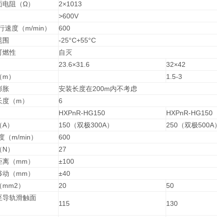
面电阻（Ω）
2×1013
>600V
行速度（m/min）
600
范围
-25°C+55°C
可燃性
自灭
23.6×31.6
32×42
（m）
1.5-3
膨胀
安装长度在200m内不考虑
长度（m）
6
HXPnR-HG150
HXPnR-HG150
（A）
150（双极300A）
250（双极500A
度（m/min）
600
（N）
27
距离（mm）
±100
移动（mm）
±40
mm2）
20
50
至导轨滑触面
115
130