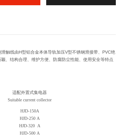
五线制滑触线由H型铝合金本体导轨加压V型不锈钢滑接带、PVC绝
新颖、结构合理、维护方便、防腐防尘性能、使用安全等特点
适配外置式集电器
Suitable current collector
HJD-150A
HJD-250 A
HJD-320 A
HJD-500 A