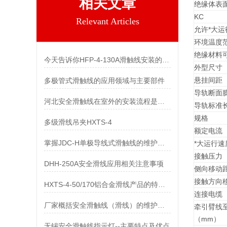
相关文章
绝缘体表
KC
Relevant Articles
允许*大运
环境温度
绝缘材料
今天告诉你HFP-4-130A滑触线安装的两个关键技术难点
外型尺寸
悬挂间距
多极管式滑触线的应用领域与主要部件
导轨断面
河北安全滑触线在室外的安装流程是什么
导轨标准
规格
多级滑线吊夹HXTS-4
额定电流
掌握JDC-H单极导线式滑触线的维护保养知识
*大运行速
接触压力
DHH-250A安全滑线应用相关注意事项
侧向移动
接触方向
HXTS-4-50/170铝合金滑线产品的特点及用途
连接电缆（
厂家概括安全滑触线（滑线）的维护与保养
牵引臂线
（mm）
无锡安全滑触线指示灯--主要特点及优点