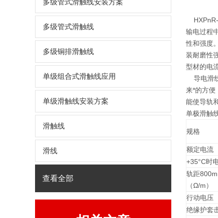
多级管式滑触线安装方案
HXPnR
多级管式滑触线
输电过程
性和强度
多级铜排滑触线
装耐磨性
型材的电
单级组合式滑触线应用
导电滑线
来*的方
单级滑触线安装方案
能使导轨
单极滑触
滑触线
规格
额定电流
滑线
+35°C
轨距800
查看全部
（Ω/m）
行动电压
绝缘护套