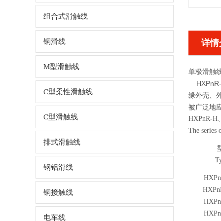
组合式滑触线
铜滑线
详情
M型滑触线
单极滑触
HXPnR
C型柔性滑触线
缘外壳、
被广泛地
C型滑触线
HXPnR-
The series
排式滑触线
T
钢铝滑线
HXPn
HXPn
铜接触线
HXPn
HXPn
电车线