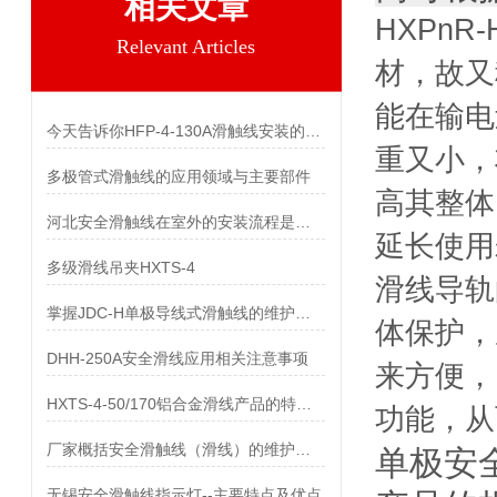
相关文章
HXPn
Relevant Articles
材，故又
能在输电
今天告诉你HFP-4-130A滑触线安装的两个关键技术难点
重又小，
多极管式滑触线的应用领域与主要部件
高其整体
河北安全滑触线在室外的安装流程是什么
延长使用
多级滑线吊夹HXTS-4
滑线导轨
掌握JDC-H单极导线式滑触线的维护保养知识
体保护，
DHH-250A安全滑线应用相关注意事项
来方便，
HXTS-4-50/170铝合金滑线产品的特点及用途
功能，从
厂家概括安全滑触线（滑线）的维护与保养
单极安
无锡安全滑触线指示灯--主要特点及优点