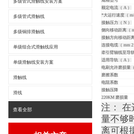
规格型号
多级管式滑触线安装方案
额定电流（ A ）
*大运行速度（ m/
多级管式滑触线
接触压力（ N ）
侧向移动距离（ m
多级铜排滑触线
接触方向移动距离（
连接电缆（ mm 2
单级组合式滑触线应用
牵引臂轴线至导轨
适用导轨（ A ）
单级滑触线安装方案
电刷允许磨损量（ 
磨擦系数
滑触线
电阻系数
接触压降
滑线
220KM 磨损量
注：
在
查看全部
量不够
离可根