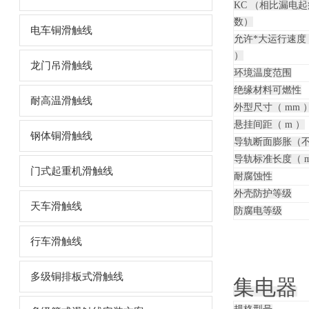
KC （相比漏电
数）
电车铜滑触线
允许*大运行速度（ 
）
龙门吊滑触线
环境温度范围
绝缘材料可燃性
耐高温滑触线
外型尺寸（ mm 
悬挂间距（ m ）
钢体铜滑触线
导轨断面膨胀（
导轨标准长度（ m
门式起重机滑触线
耐腐蚀性
外壳防护等级
天车滑触线
防腐电等级
行车滑触线
多级铜排板式滑触线
集电器