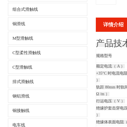
组合式滑触线
铜滑线
详情介绍
M型滑触线
产品技
C型柔性滑触线
规格型号
额定电流（ A ）
C型滑触线
+35°C 时电流电阻
）
排式滑触线
轨距 80mm 时
Ω /m ）
钢铝滑线
行运电压（ V ）
绝缘护套击穿电压
铜接触线
）
绝缘体表面电阻（ 
电车线