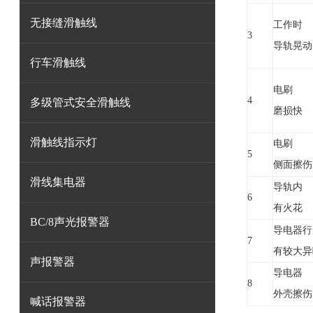
无接缝滑触线
工作时
3
导轨晃动
行车滑触线
电刷
4
多级管式安全滑触线
磨损快
滑触线指示灯
电刷
5
侧面擦伤
滑线集电器
导轨内
6
有火花
BC/8声光报警器
导电器行
7
有较大异
声报警器
导电器
8
外壳擦伤
喊话报警器