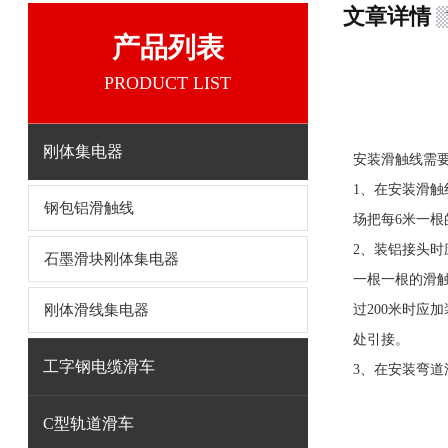
文章详情
产品列表
PRODUCT LIST
刚体集电器
安装滑触线需
1、在安装滑
钢包铝滑触线
场把每6米一
2、装铝接头时
石墨滑块刚体集电器
一根一根的滑
刚体滑线集电器
过200米时应
处引接。
工字钢电缆滑车
3、在安装弯
C型轨道滑车