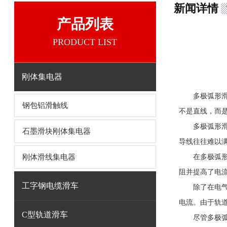
新闻详情
产品列表
PRODUCT LIST
刚体集电器
多极弧形
钢包铝滑触线
不是直线，而
多极弧形滑触
石墨滑块刚体集电器
导线往往难以
刚体滑线集电器
在多极弧形滑
阻并提高了电
工字钢电缆滑车
除了在电气设
电流。由于轨
C型轨道滑车
尽管多极弧形