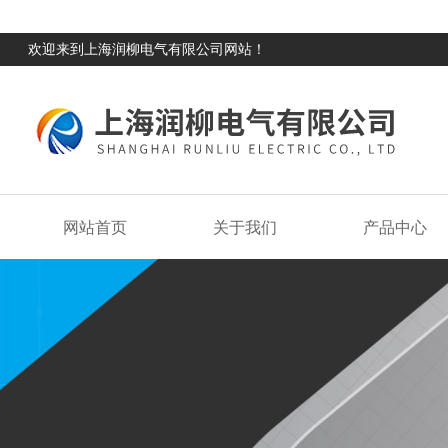
欢迎来到上海润柳电气有限公司网站！
网站首页
关于我们
产品中心