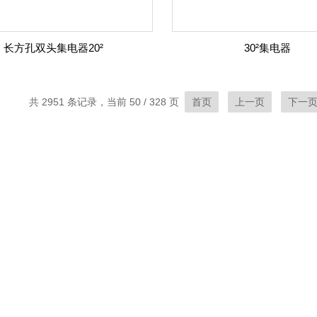
长方孔双头集电器20²
30²集电器
共 2951 条记录，当前 50 / 328 页
首页
上一页
下一