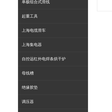
单极组合式滑线
起重工具
上海电缆滑车
上海集电器
自控远红外电焊条烘干炉
母线槽
绝缘胶垫
调压器