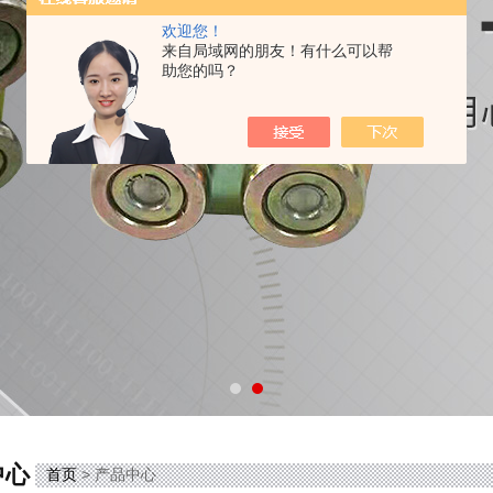
欢迎您！
来自局域网的朋友！有什么可以帮
助您的吗？
中心
首页
> 产品中心