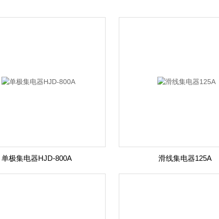
单极集电器HJD-800A
滑线集电器125A