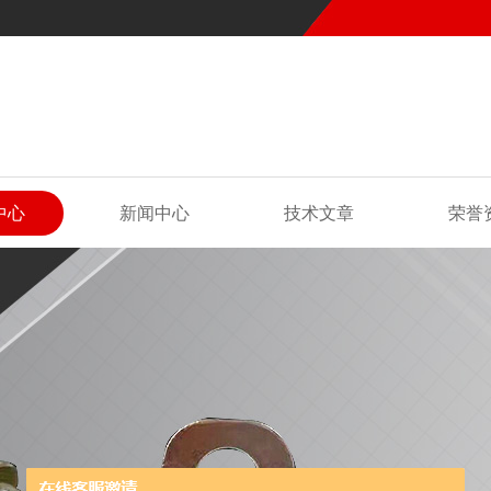
中心
新闻中心
技术文章
荣誉