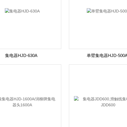
集电器HJD-630A
单臂集电器HJD-500