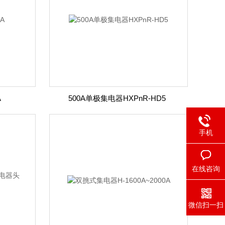
A
500A单极集电器HXPnR-HD5
手机
在线咨询
微信扫一扫