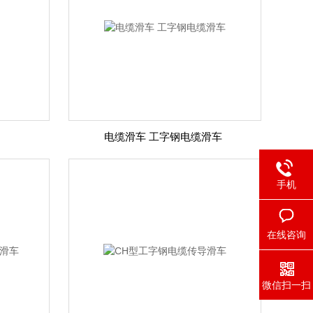
电缆滑车 工字钢电缆滑车
手机
在线咨询
微信扫一扫