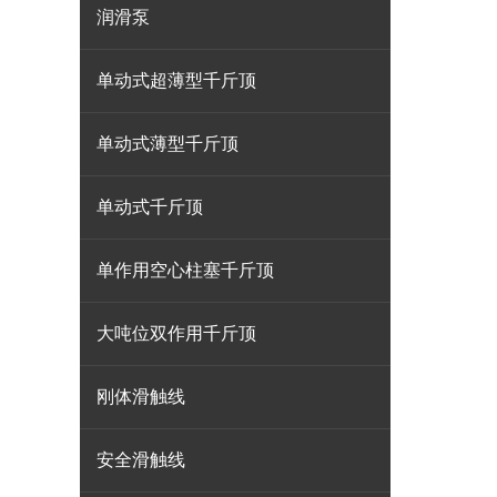
润滑泵
单动式超薄型千斤顶
单动式薄型千斤顶
单动式千斤顶
单作用空心柱塞千斤顶
大吨位双作用千斤顶
刚体滑触线
安全滑触线