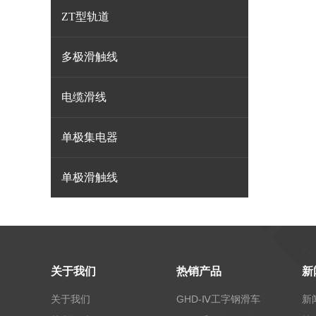
ZT型轨道
多极滑触线
电缆滑线
单极集电器
单极滑触线
关于我们
热销产品
新
关于我们
GHD-Ⅳ工字钢滑车
新