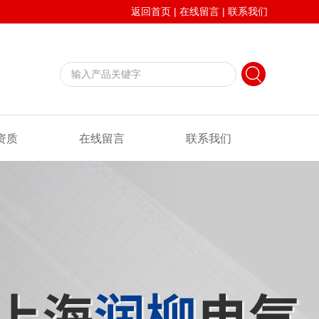
返回首页
|
在线留言
|
联系我们
资质
在线留言
联系我们