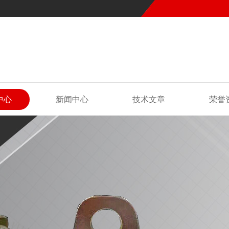
中心
新闻中心
技术文章
荣誉